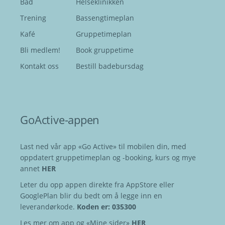
Bad
Helseklinikken
Trening
Bassengtimeplan
Kafé
Gruppetimeplan
Bli medlem!
Book gruppetime
Kontakt oss
Bestill badebursdag
GoActive-appen
Last ned vår app «Go Active» til mobilen din, med
oppdatert gruppetimeplan og -booking, kurs og mye
annet
HER
Leter du opp appen direkte fra AppStore eller
GooglePlan blir du bedt om å legge inn en
leverandørkode.
Koden er: 035300
Les mer om app og «Mine sider»
HER