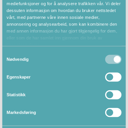
mediefunksjoner og for å analysere trafikken vår. Vi deler
dessuten informasjon om hvordan du bruker nettstedet
Fra 8 år,
svømmedyktig
vårt, med partnerne våre innen sosiale medier,
Onsdager
kl. 17.15-18.00
annonsering og analysearbeid, som kan kombinere den
Idrettsbassenget
med annen informasjon du har gjort tilgjengelig for dem,
Instruktør Julie R. Engeset
eller som de har samlet inn gjennom din bruk av
Påmelding HER
tjenestene deres.
Samtykkevalg
Fra 9 år, svømmedyktig
Nødvendig
Tirsdager
kl. 17.45-18.30
Idrettsbassenget
Egenskaper
Instruktør Julie R. Engeset
Påmelding HER
Statistikk
Fra 10 år, svømmedyktig
Markedsføring
Onsdager
kl. 18.00-19.00
Idrettsbassenget
Ansvarlig instruktør Julie R. Engeset