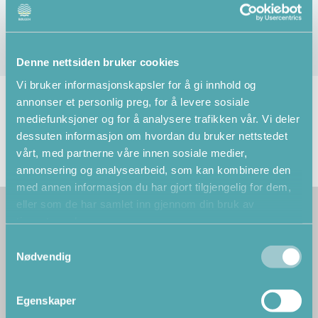
Denne nettsiden bruker cookies
Vi bruker informasjonskapsler for å gi innhold og
annonser et personlig preg, for å levere sosiale
NB! Påmeldingen er bindende. Kun ved legeerklæring etter
mediefunksjoner og for å analysere trafikken vår. Vi deler
alvorlig sykdom eller død i nærmeste familie kan betalt
dessuten informasjon om hvordan du bruker nettstedet
plass sies opp, og gjenstående beløp minus et
vårt, med partnerne våre innen sosiale medier,
administrasjonsgebyr på 300 kroner refunderes.
annonsering og analysearbeid, som kan kombinere den
med annen informasjon du har gjort tilgjengelig for dem,
eller som de har samlet inn gjennom din bruk av
tjenestene deres.
Samtykkevalg
Nødvendig
Egenskaper