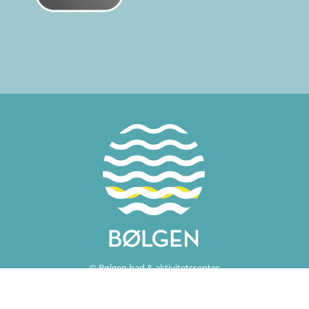
© Bølgen bad & aktivitetssenter
Nettsidene våre er under stadig utvikling, og vi tar forbehold
og feil og mangler.